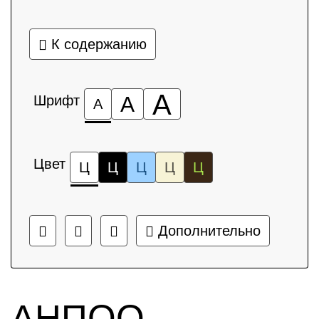
К содержанию
А
Шрифт
А
А
Цвет
Ц
Ц
Ц
Ц
Ц
Дополнительно
АНПОО