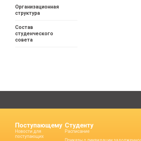
Организационная
структура
Состав
студенческого
совета
Поступающему
Студенту
Новости для
Расписание
поступающих
Приказы о ликвидации задолженно