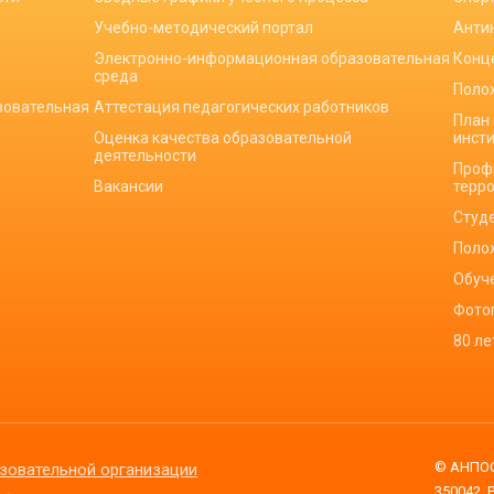
Учебно-методический портал
Анти
Электронно-информационная образовательная
Конц
среда
Поло
зовательная
Аттестация педагогических работников
План
Оценка качества образовательной
инст
деятельности
Проф
Вакансии
терр
Студ
Поло
Обуч
Фото
80 л
© АНПОО
зовательной организации
350042, 