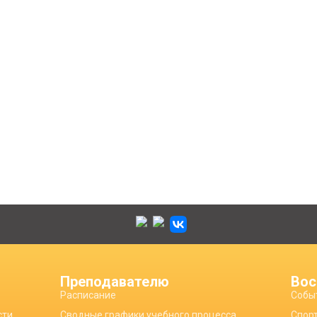
Преподавателю
Вос
Расписание
Собы
сти
Сводные графики учебного процесса
Спор