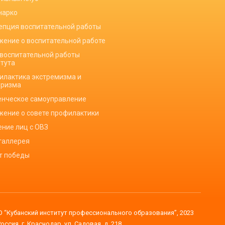
нарко
епция воспитательной работы
жение о воспитательной работе
 воспитательной работы
итута
илактика экстремизма и
оризма
енческое самоуправление
жение о совете профилактики
ение лиц с ОВЗ
галлерея
ет победы
 “Кубанский институт профессионального образования”, 2023
Россия, г. Краснодар, ул. Садовая, д. 218