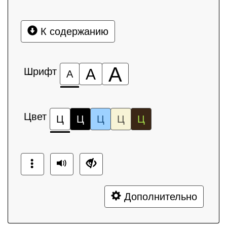
К содержанию
А
Шрифт
А
А
Цвет
Ц
Ц
Ц
Ц
Ц
Дополнительно