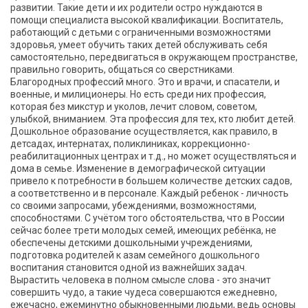
развитии. Такие дети и их родители остро нуждаются в
помощи специалиста высокой квалификации. Воспитатель,
работающий с детьми с ограниченными возможностями
здоровья, умеет обучить таких детей обслуживать себя
самостоятельно, передвигаться в окружающем пространстве,
правильно говорить, общаться со сверстниками.
Благородных профессий много. Это и врачи, и спасатели, и
военные, и милиционеры.
Но есть среди них профессия,
которая
без микстур и уколов, лечит словом, советом,
улыбкой, вниманием.
Эта профессия для тех, кто любит детей.
Дошкольное образование осуществляется, как правило, в
детсадах, интернатах, поликлиниках, коррекционно-
реабилитационных центрах и т.д., но может осуществляться и
дома в семье.
Изменение в демографической ситуации
привело к потребности в большем количестве детских садов,
а соответственно и в персонале.
Каждый ребенок - личность
со своими запросами, убеждениями, возможностями,
способностями.
С учётом того обстоятельства, что в России
сейчас более трети молодых семей, имеющих ребёнка, не
обеспечены детскими дошкольными учреждениями,
подготовка родителей к азам семейного дошкольного
воспитания становится одной из важнейших задач.
Вырастить человека в полном смысле слова - это значит
совершить чудо, а такие чудеса
совершаются ежедневно,
ежечасно, ежеминутно обыкновенными людьми, ведь основы