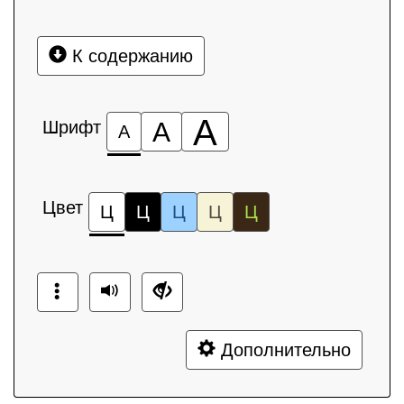
К содержанию
А
Шрифт
А
А
Цвет
Ц
Ц
Ц
Ц
Ц
Дополнительно