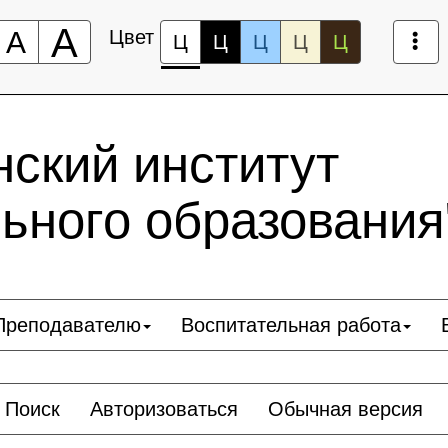
А
А
Цвет
Ц
Ц
Ц
Ц
Ц
ский институт
ьного образования
Преподавателю
Воспитательная работа
Поиск
Авторизоваться
Обычная версия