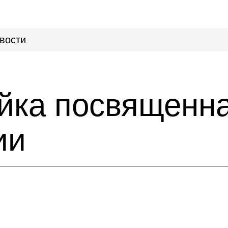
вости
йка посвященн
ии