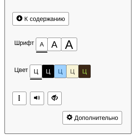
К содержанию
А
Шрифт
А
А
Цвет
Ц
Ц
Ц
Ц
Ц
Дополнительно