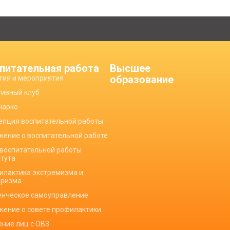
питательная работа
Высшее
образование
тия и мероприятия
тивный клуб
нарко
епция воспитательной работы
жение о воспитательной работе
 воспитательной работы
итута
илактика экстремизма и
оризма
енческое самоуправление
жение о совете профилактики
ение лиц с ОВЗ