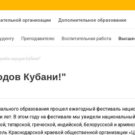
вательной организации
Дополнительное образование
уденту
Преподавателю
Воспитательная работа
Высшее
ужба народов Кубани!"
одов Кубани!"
онального образования прошел ежегодный фестиваль нацио
лет. В этом году на фестивале мы увидели национальный
й, татарской, греческой, индийской, белорусской и армян
ель Краснодарской краевой общественной организации «Це