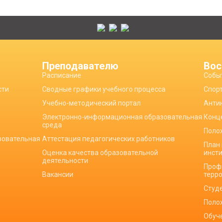
Преподавателю
Вос
Расписание
Собы
сти
Сводные графики учебного процесса
Спор
Учебно-методический портал
Анти
Электронно-информационная образовательная
Конц
среда
Поло
зовательная
Аттестация педагогических работников
План
Оценка качества образовательной
инст
деятельности
Проф
Вакансии
терр
Студ
Поло
Обуч