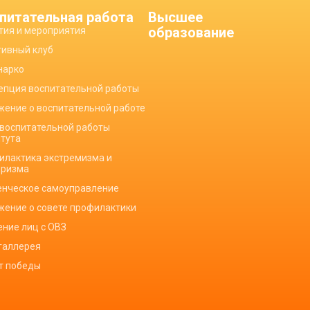
питательная работа
Высшее
образование
тия и мероприятия
тивный клуб
нарко
епция воспитательной работы
жение о воспитательной работе
 воспитательной работы
итута
илактика экстремизма и
оризма
енческое самоуправление
жение о совете профилактики
ение лиц с ОВЗ
галлерея
ет победы