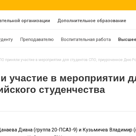
ательной организации
Дополнительное образование
уденту
Преподавателю
Воспитательная работа
Высшее
О приняли участие в мероприятии для студентов СПО, приуроченное Дню Р
 участие в мероприятии д
ийского студенчества
Данаева Диана (группа 20-ПСА3-9) и Кузьмичев Владимир (