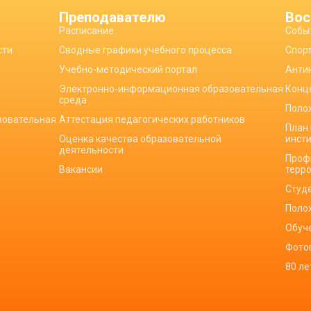
Преподавателю
Вос
Расписание
Собы
сти
Сводные графики учебного процесса
Спор
Учебно-методический портал
Анти
Электронно-информационная образовательная
Конц
среда
Поло
зовательная
Аттестация педагогических работников
План
Оценка качества образовательной
инст
деятельности
Проф
Вакансии
терр
Студ
Поло
Обуч
Фото
80 л