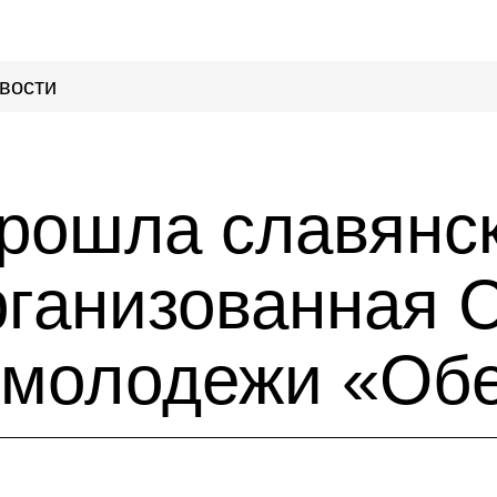
вости
прошла славянс
организованная
 молодежи «Об