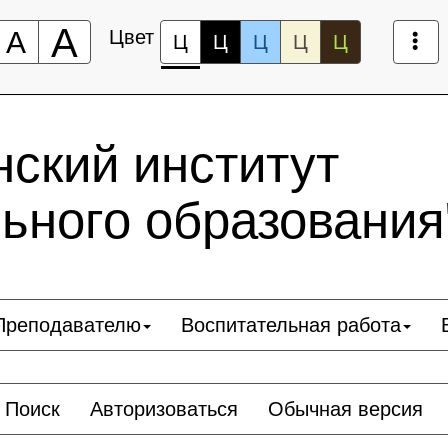
А
А
Цвет
Ц
Ц
Ц
Ц
Ц
ский институт
ьного образования
Преподавателю
Воспитательная работа
Поиск
Авторизоваться
Обычная версия