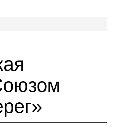
кая
 Союзом
ерег»