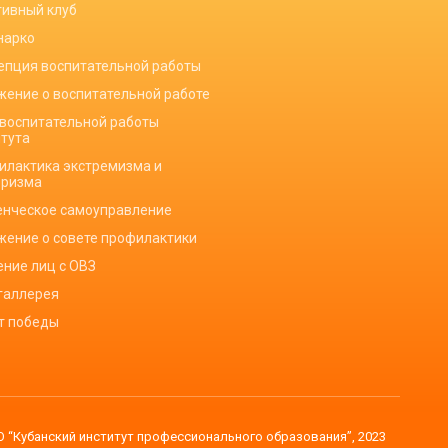
тивный клуб
нарко
епция воспитательной работы
жение о воспитательной работе
 воспитательной работы
итута
илактика экстремизма и
оризма
енческое самоуправление
жение о совете профилактики
ение лиц с ОВЗ
галлерея
ет победы
 “Кубанский институт профессионального образования”, 2023