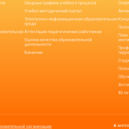
сти
Сводные графики учебного процесса
Спор
Учебно-методический портал
Анти
Электронно-информационная образовательная
Конц
среда
Поло
зовательная
Аттестация педагогических работников
План
Оценка качества образовательной
инст
деятельности
Проф
Вакансии
терр
Студ
Поло
Обуч
Фото
80 л
© АНПОО
зовательной организации