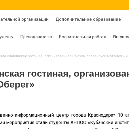
вательной организации
Дополнительное образование
уденту
Преподавателю
Воспитательная работа
Высшее
шла славянская гостиная, организованная Союзом славянской молодежи «
нская гостиная, организов
Оберег»
нно-информационный центр города Краснодара» 10 апре
и мероприятия стали студенты АНПОО «Кубанский институ