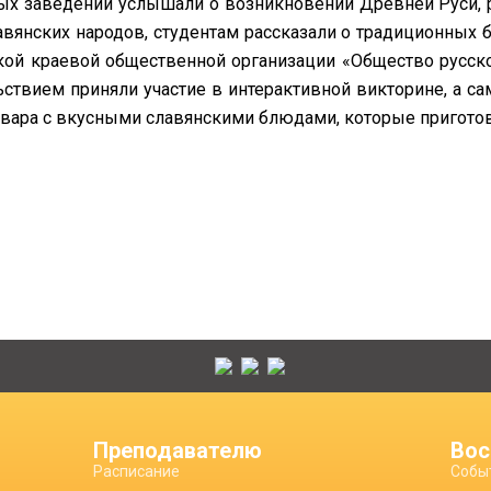
ых заведений услышали о возникновении Древней Руси, ре
авянских народов, студентам рассказали о традиционных бл
кой краевой общественной организации «Общество русско
ьствием приняли участие в интерактивной викторине, а 
овара с вкусными славянскими блюдами, которые приготов
Преподавателю
Вос
Расписание
Собы