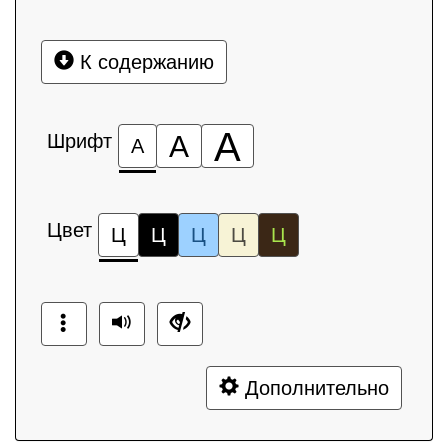
К содержанию
А
Шрифт
А
А
Цвет
Ц
Ц
Ц
Ц
Ц
Дополнительно