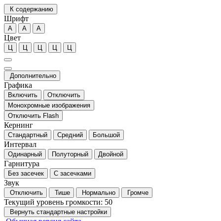
К содержанию
Шрифт
А
А
А
Цвет
Ц
Ц
Ц
Ц
Ц
Дополнительно
Графика
Включить
Отключить
Монохромные изображения
Отключить Flash
Кернинг
Стандартный
Средний
Большой
Интервал
Одинарный
Полуторный
Двойной
Гарнитура
Без засечек
С засечками
Звук
Отключить
Тише
Нормально
Громче
Текущий уровень громкости:
50
Вернуть стандартные настройки