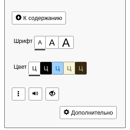
К содержанию
А
Шрифт
А
А
Цвет
Ц
Ц
Ц
Ц
Ц
Дополнительно