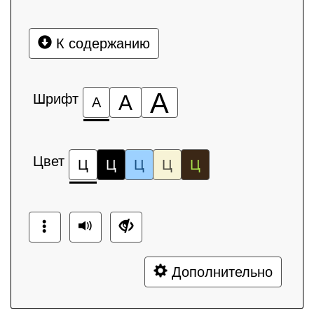
К содержанию
А
Шрифт
А
А
Цвет
Ц
Ц
Ц
Ц
Ц
Дополнительно