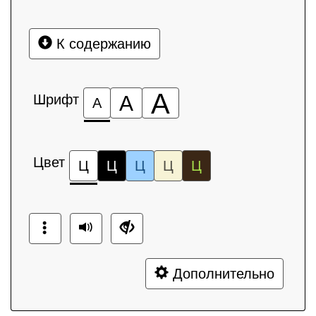
К содержанию
А
Шрифт
А
А
Цвет
Ц
Ц
Ц
Ц
Ц
Дополнительно