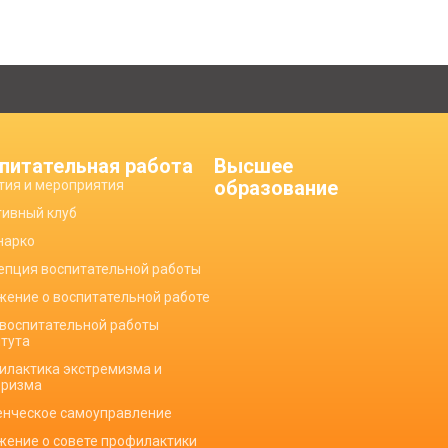
питательная работа
Высшее
образование
тия и мероприятия
тивный клуб
нарко
епция воспитательной работы
жение о воспитательной работе
 воспитательной работы
итута
илактика экстремизма и
оризма
енческое самоуправление
жение о совете профилактики