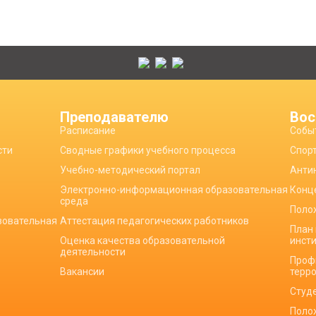
Преподавателю
Вос
Расписание
Собы
сти
Сводные графики учебного процесса
Спор
Учебно-методический портал
Анти
Электронно-информационная образовательная
Конц
среда
Поло
зовательная
Аттестация педагогических работников
План
Оценка качества образовательной
инст
деятельности
Проф
Вакансии
терр
Студ
Поло