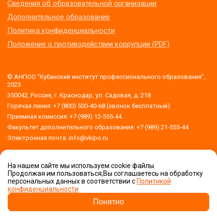
Сведения об образовательной организации
Дополнительное образование
Политика конфиденциальности
Положение о противодействии коррупции (PDF)
© АНПОО “Кубанский институт профессионального образования”,
2023
350042, Россия, г. Краснодар, ул. Садовая, д. 218
Горячая линия: +7 (800) 500-40-68 (звонок бесплатный)
Приемная комиссия: +7 (989) 12-555-44
Факультет дополнительного образования: +7 (989) 21-555-44
Электронная почта: info@vkipo.ru
На нашем сайте мы используем cookie файлы.
Версия для слабовидящих
Продолжая им пользоваться,Вы соглашаетесь на обработку
обработку
персональных данных в соответствии с
Политикой
персональных данных
конфиденциальности
Приемная комиссия
Задать вопрос!
Понятно
Сделано в Orange DM