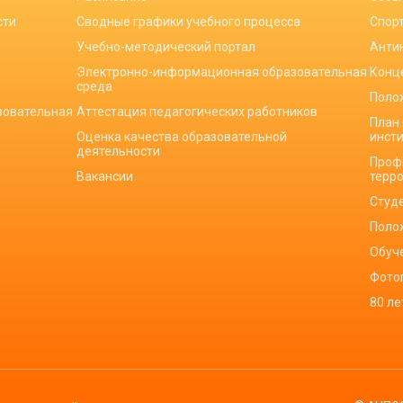
сти
Сводные графики учебного процесса
Спор
Учебно-методический портал
Анти
Электронно-информационная образовательная
Конц
среда
Поло
зовательная
Аттестация педагогических работников
План
Оценка качества образовательной
инст
деятельности
Проф
Вакансии
терр
Студ
Поло
Обуч
Фото
80 л