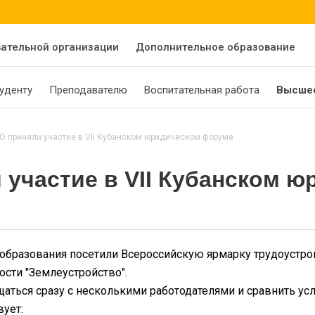
вательной организации
Дополнительное образование
уденту
Преподавателю
Воспитательная работа
Высшее
 приняли участие в VII Кубанском юридическом форуме
 участие в VII Кубанском 
образования посетили Всероссийскую ярмарку трудоустро
ости "Землеустройство".
аться сразу с несколькими работодателями и сравнить усл
вует: