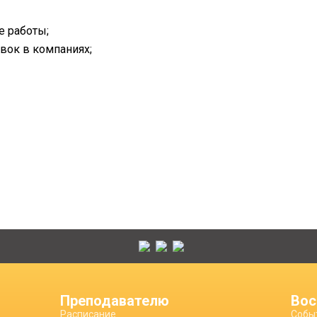
е работы;
вок в компаниях;
Преподавателю
Вос
Расписание
Собы