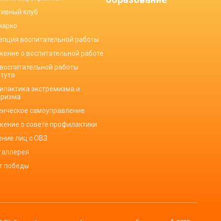
тивный клуб
нарко
епция воспитательной работы
жение о воспитательной работе
 воспитательной работы
итута
илактика экстремизма и
оризма
енческое самоуправление
жение о совете профилактики
ение лиц с ОВЗ
галлерея
ет победы