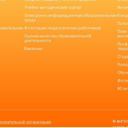
Учебно-методический портал
Анти
Электронно-информационная образовательная
Конц
среда
Поло
зовательная
Аттестация педагогических работников
План
Оценка качества образовательной
инст
деятельности
Проф
Вакансии
терр
Студ
Поло
Обуч
Фото
80 л
© АНПОО
зовательной организации
350042, 