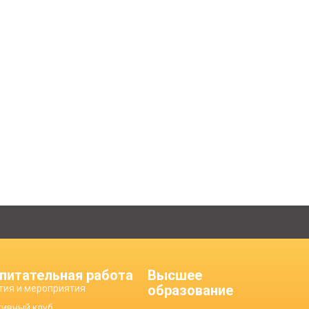
питательная работа
Высшее
образование
тия и мероприятия
тивный клуб