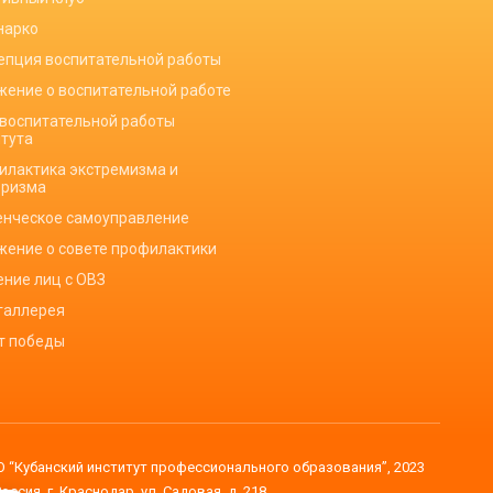
нарко
епция воспитательной работы
жение о воспитательной работе
 воспитательной работы
итута
илактика экстремизма и
оризма
енческое самоуправление
жение о совете профилактики
ение лиц с ОВЗ
галлерея
ет победы
 “Кубанский институт профессионального образования”, 2023
Россия, г. Краснодар, ул. Садовая, д. 218