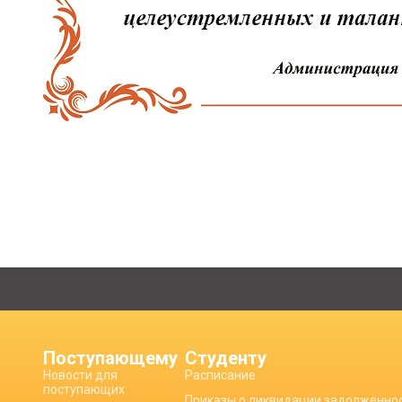
Поступающему
Студенту
Новости для
Расписание
поступающих
Приказы о ликвидации задолженно