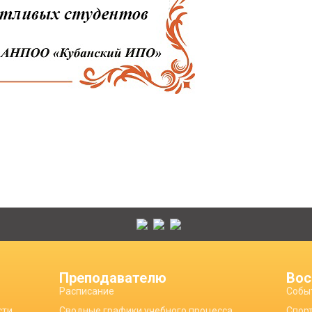
Преподавателю
Вос
Расписание
Собы
сти
Сводные графики учебного процесса
Спор