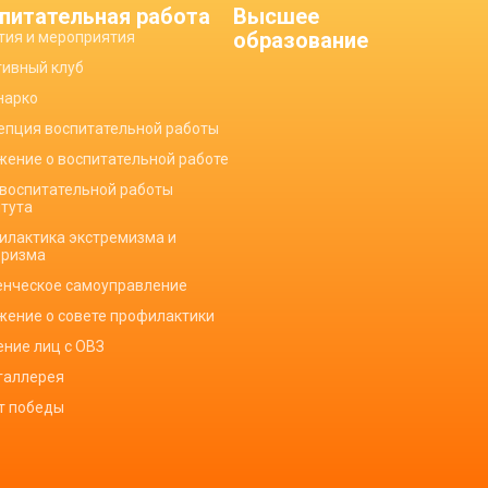
питательная работа
Высшее
образование
тия и мероприятия
тивный клуб
нарко
епция воспитательной работы
жение о воспитательной работе
 воспитательной работы
итута
илактика экстремизма и
оризма
енческое самоуправление
жение о совете профилактики
ение лиц с ОВЗ
галлерея
ет победы