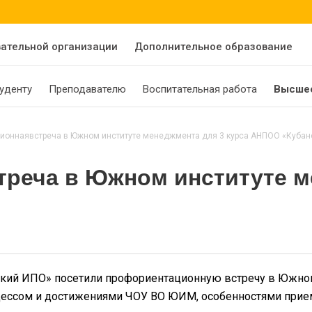
вательной организации
Дополнительное образование
уденту
Преподавателю
Воспитательная работа
Высшее
ионнаявстреча в Южном институте менеджмента для 3 курса АНПОО «Кубан
реча в Южном институте ме
анский ИПО» посетили профориентационную встречу в Южн
ессом и достижениями ЧОУ ВО ЮИМ, особенностями прием