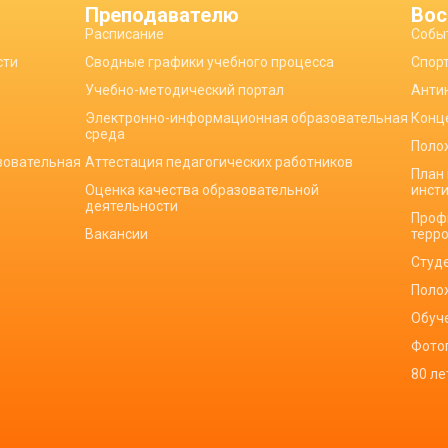
Преподавателю
Вос
Расписание
Собы
сти
Сводные графики учебного процесса
Спор
Учебно-методический портал
Анти
Электронно-информационная образовательная
Конц
среда
Поло
зовательная
Аттестация педагогических работников
План
Оценка качества образовательной
инст
деятельности
Проф
Вакансии
терр
Студ
Поло
Обуч
Фото
80 л