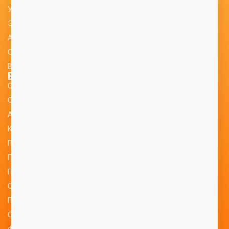
Учебно-методический портал
Электронно-информационная образовательная среда
Аттестация педагогических работников
Оценка качества образовательной деятельности
Вакансии
Воспитательная работа
События и мероприятия
Спортивный клуб
Антинарко
Концепция воспитательной работы
Положение о воспитательной работе
План воспитательной работы института
Профилактика экстремизма и терроризма
Студенческое самоуправление
Положение о совете профилактики
Обучение лиц с ОВЗ