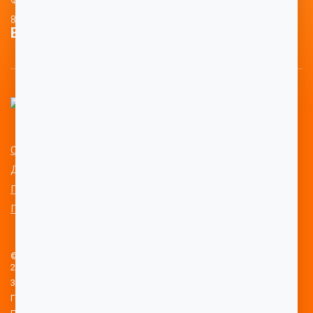
Фотогаллерея
80 лет победы
Высшее образование
Сведения об образовательной организации
Дополнительное образование
Политика конфиденциальности
Положение о противодействии коррупции (PDF)
© АНПОО “Кубанский институт профессионального образования”,
2023
350042, Россия, г. Краснодар, ул. Садовая, д. 218
Горячая линия: +7 (800) 500-40-68 (звонок бесплатный)