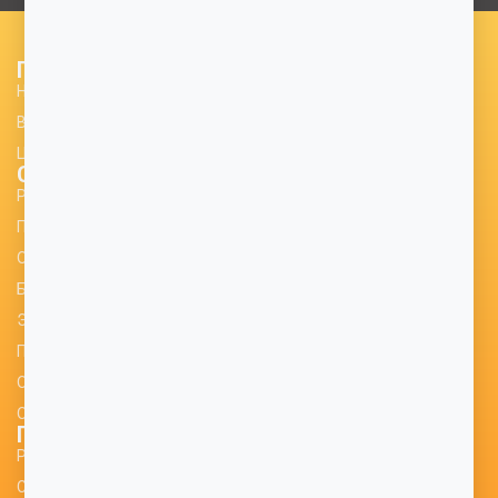
Поступающему
Новости для поступающих
Все специальности
Центр трудоустройства
Студенту
Расписание
Приказы о ликвидации задолженности
Оценка качества образовательной деятельности
Библиотека
Электронно-информационная образовательная среда
Практика и трудоустройство
Оплата за обучение
Образовательный кредит
Преподавателю
Расписание
Сводные графики учебного процесса