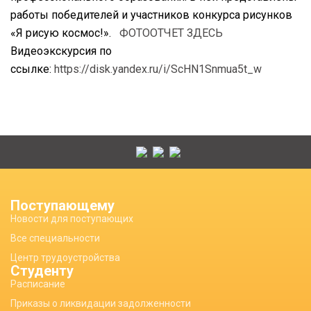
работы победителей и участников конкурса рисунков
«Я рисую космос!».
ФОТООТЧЕТ ЗДЕСЬ
Видеоэкскурсия по
ссылке:
https://disk.yandex.ru/i/ScHN1Snmua5t_w
Поступающему
Новости для поступающих
Все специальности
Центр трудоустройства
Студенту
Расписание
Приказы о ликвидации задолженности