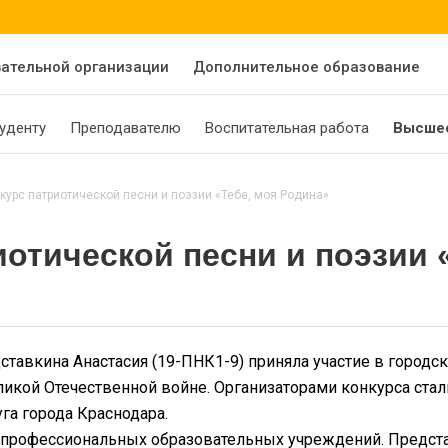
вательной организации
Дополнительное образование
уденту
Преподавателю
Воспитательная работа
Высшее
курс патриотической песни и поэзии «Тебе, моя Родина»
иотической песни и поэзии 
тавкина Анастасия (19-ПНК1-9) приняла участие в городск
икой Отечественной войне. Организаторами конкурса ст
га города Краснодара.
х профессиональных образовательных учреждений. Предст