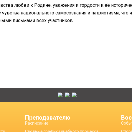
ства любви к Родине, уважения и гордости к её историч
 чувства национального самосознания и патриотизма, что 
ными письмами всех участников.
Преподавателю
Вос
Расписание
Собы
сти
Сводные графики учебного процесса
Спор