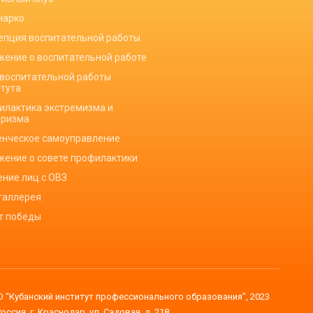
нарко
епция воспитательной работы
жение о воспитательной работе
 воспитательной работы
итута
илактика экстремизма и
оризма
енческое самоуправление
жение о совете профилактики
ение лиц с ОВЗ
галлерея
ет победы
 “Кубанский институт профессионального образования”, 2023
Россия, г. Краснодар, ул. Садовая, д. 218