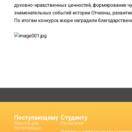
духовно-нравственных ценностей, формирование чув
знаменательных событий истории Отчизны, развитие
По итогам конкурса жюри наградили благодарствен
Поступающему
Студенту
Новости для
Расписание
поступающих
Приказы о ликвидации задолженно