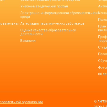
Учебно-методический портал
Анти
Электронно-информационная образовательная
Конц
среда
Поло
зовательная
Аттестация педагогических работников
План
Оценка качества образовательной
инст
деятельности
Проф
Вакансии
терр
Студ
Поло
Обуч
Фото
80 л
© АНПОО
зовательной организации
350042, 