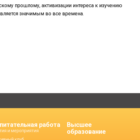
ескому прошлому, активизации интереса к изучению
является значимым во все времена.
питательная работа
Высшее
образование
тия и мероприятия
тивный клуб