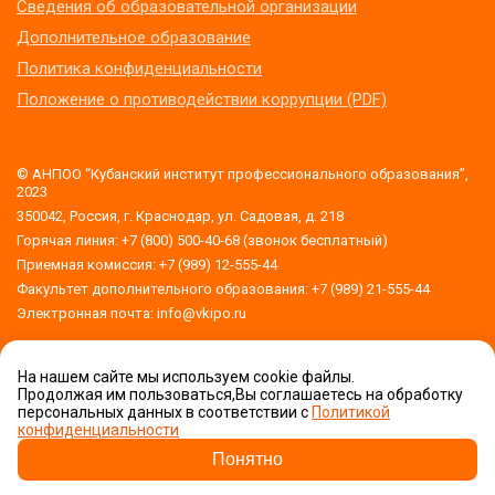
Сведения об образовательной организации
Дополнительное образование
Политика конфиденциальности
Положение о противодействии коррупции (PDF)
© АНПОО “Кубанский институт профессионального образования”,
2023
350042, Россия, г. Краснодар, ул. Садовая, д. 218
Горячая линия: +7 (800) 500-40-68 (звонок бесплатный)
Приемная комиссия: +7 (989) 12-555-44
Факультет дополнительного образования: +7 (989) 21-555-44
Электронная почта: info@vkipo.ru
На нашем сайте мы используем cookie файлы.
Версия для слабовидящих
Продолжая им пользоваться,Вы соглашаетесь на обработку
обработку
персональных данных в соответствии с
Политикой
персональных данных
конфиденциальности
Приемная комиссия
Задать вопрос!
Понятно
Сделано в Orange DM