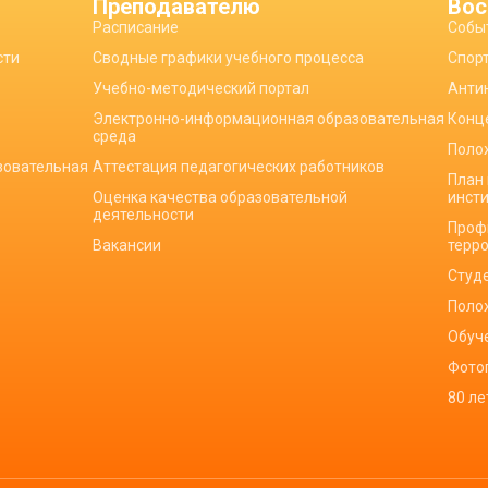
Преподавателю
Вос
Расписание
Собы
сти
Сводные графики учебного процесса
Спор
Учебно-методический портал
Анти
Электронно-информационная образовательная
Конц
среда
Поло
зовательная
Аттестация педагогических работников
План
Оценка качества образовательной
инст
деятельности
Проф
Вакансии
терр
Студ
Поло
Обуч
Фото
80 л