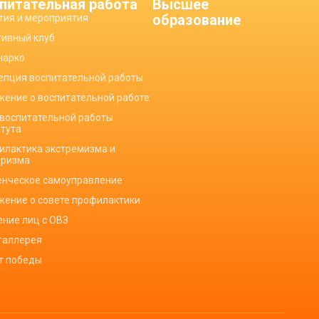
питательная работа
Высшее
образование
тия и мероприятия
тивный клуб
нарко
епция воспитательной работы
жение о воспитательной работе
 воспитательной работы
итута
илактика экстремизма и
оризма
енческое самоуправление
жение о совете профилактики
ение лиц с ОВЗ
галлерея
ет победы