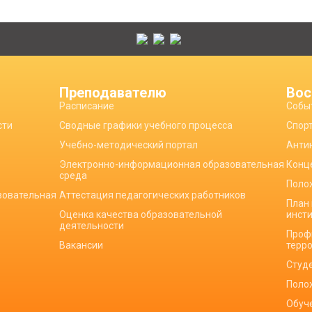
Преподавателю
Вос
Расписание
Собы
сти
Сводные графики учебного процесса
Спор
Учебно-методический портал
Анти
Электронно-информационная образовательная
Конц
среда
Поло
зовательная
Аттестация педагогических работников
План
Оценка качества образовательной
инст
деятельности
Проф
Вакансии
терр
Студ
Поло
Обуч