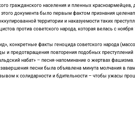
ского гражданского населения и пленных красноармейцев,
е этого документа было первым фактом признания целенап
ккупированной территории и наказуемости таких преступл
истов против советского народа, которая велась с ноября
цид», конкретные факты геноцида советского народа (масс
авды и предотвращения повторения подобных преступлений
альдский набат» – песня-напоминание о жертвах фашизма.
 завершения песни была объявлена минута молчания в пам
ризывом к солидарности и бдительности – чтобы ужасы про