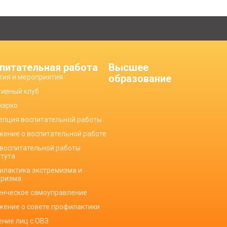
питательная работа
Высшее
образование
тия и мероприятия
тивный клуб
нарко
епция воспитательной работы
жение о воспитательной работе
 воспитательной работы
итута
илактика экстремизма и
оризма
енческое самоуправление
жение о совете профилактики
ение лиц с ОВЗ