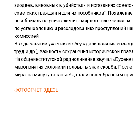
злодеев, виновных в убийствах и истязаниях совет
советских граждан и для их пособников". Появлени
пособников по уничтожению мирного населения на о
по установлению и расследованию преступлений нац
комиссией.
В ходе занятий участники обсуждали понятие «гено
труд и др.), важность сохранения исторической пр
На общеинститутской радиолинейке звучал «Бухенв
мероприятия склонили головы в знак скорби. После
мира, на минуту встаньте!», стали своеобразным п
ФОТООТЧЁТ ЗДЕСЬ