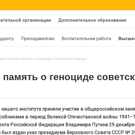
вательной организации
Дополнительное образование
уденту
Преподавателю
Воспитательная работа
Высшее
ействий в память о геноциде советского народа
 память о геноциде советск
 нашего института приняли участие в общероссийском зан
особниками в период Великой Отечественной войны 1941–
ента Российской Федерации Владимира Путина 29 декабря 
да был издан указ президиума Верховного Совета СССР № 