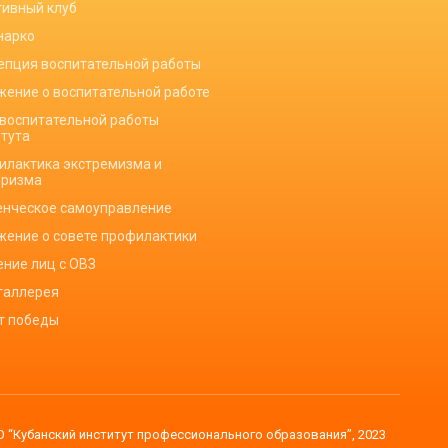
тивный клуб
нарко
епция воспитательной работы
жение о воспитательной работе
 воспитательной работы
итута
илактика экстремизма и
оризма
енческое самоуправление
жение о совете профилактики
ение лиц с ОВЗ
галлерея
ет победы
 “Кубанский институт профессионального образования”, 2023