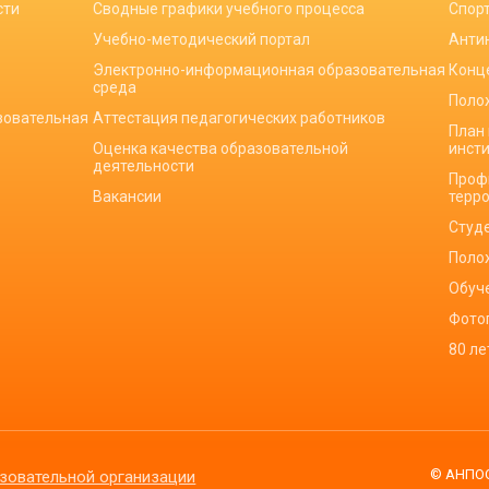
сти
Сводные графики учебного процесса
Спор
Учебно-методический портал
Анти
Электронно-информационная образовательная
Конц
среда
Поло
зовательная
Аттестация педагогических работников
План
Оценка качества образовательной
инст
деятельности
Проф
Вакансии
терр
Студ
Поло
Обуч
Фото
80 л
© АНПОО
зовательной организации