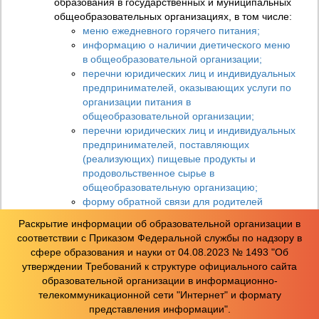
образования в государственных и муниципальных
общеобразовательных организациях, в том числе:
меню ежедневного горячего питания;
информацию о наличии диетического меню
в общеобразовательной организации;
перечни юридических лиц и индивидуальных
предпринимателей, оказывающих услуги по
организации питания в
общеобразовательной организации;
перечни юридических лиц и индивидуальных
предпринимателей, поставляющих
(реализующих) пищевые продукты и
продовольственное сырье в
общеобразовательную организацию;
форму обратной связи для родителей
обучающихся и ответы на вопросы
Раскрытие информации об образовательной организации в
родителей по питанию.
соответствии с Приказом Федеральной службы по надзору в
сфере образования и науки от 04.08.2023 № 1493 "Об
Подраздел «Образовательные стандарты и
утверждении Требований к структуре официального сайта
требования»
образовательной организации в информационно-
Информация:
телекоммуникационной сети "Интернет" и формату
о федеральных государственных образовательных
представления информации".