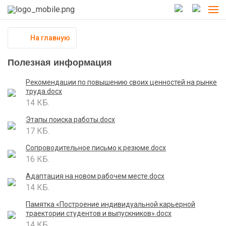
На главную
Полезная информация
Рекомендации по повышению своих ценностей на рынке
труда.docx
14 КБ.
Этапы поиска работы.docx
17 КБ.
Сопроводительное письмо к резюме.docx
16 КБ.
Адаптация на новом рабочем месте.docx
14 КБ.
Памятка «Построение индивидуальной карьерной
траектории студентов и выпускников».docx
14 КБ.