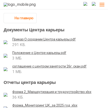
На главную
Документы Центра карьеры
Приказ О создании Центра карьеры.pdf
291 КБ.
Положение о Центре карьеры.pdf
3 МБ.
соглашение с центром занятости 26г. скан.pdf
1 МБ.
Отчеты центра карьеры
Форма 2_Маршрутизация и трудоустройство.xlsx
36 КБ.
Форма_Мониторинг ЦК_за 2025 год .xlsx