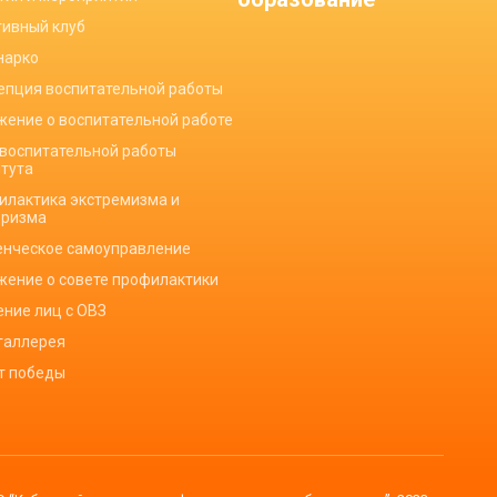
тивный клуб
нарко
епция воспитательной работы
жение о воспитательной работе
 воспитательной работы
итута
илактика экстремизма и
оризма
енческое самоуправление
жение о совете профилактики
ение лиц с ОВЗ
галлерея
ет победы