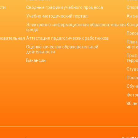
сти
Сводные графики учебного процесса
Спор
Учебно-методический портал
Анти
Электронно-информационная образовательная
Конц
среда
Поло
зовательная
Аттестация педагогических работников
План
Оценка качества образовательной
инст
деятельности
Проф
Вакансии
терр
Студ
Поло
Обуч
Фото
80 л