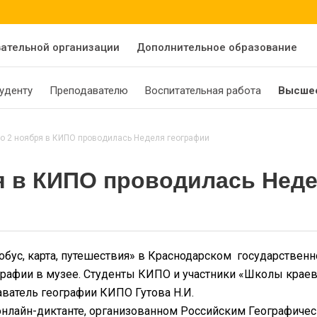
вательной организации
Дополнительное образование
уденту
Преподавателю
Воспитательная работа
Высшее
по 2 ноября в КИПО проводилась Неделя географии
ря в КИПО проводилась Нед
бус, карта, путешествия» в Краснодарском государствен
рафии в музее. Студенты КИПО и участники «Школы краев
аватель географии КИПО Гутова Н.И.
онлайн-диктанте, организованном Российским Географиче