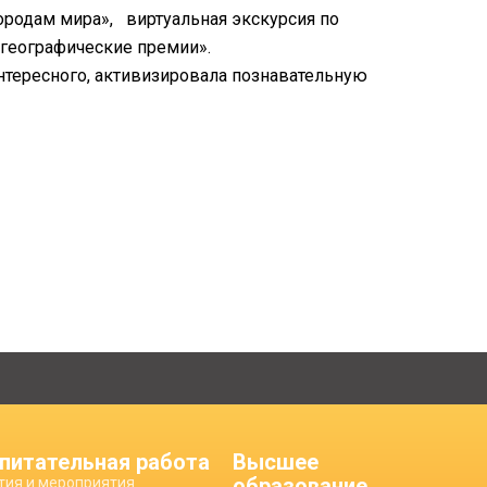
ородам мира», виртуальная экскурсия по
 географические премии».
нтересного, активизировала познавательную
питательная работа
Высшее
образование
тия и мероприятия